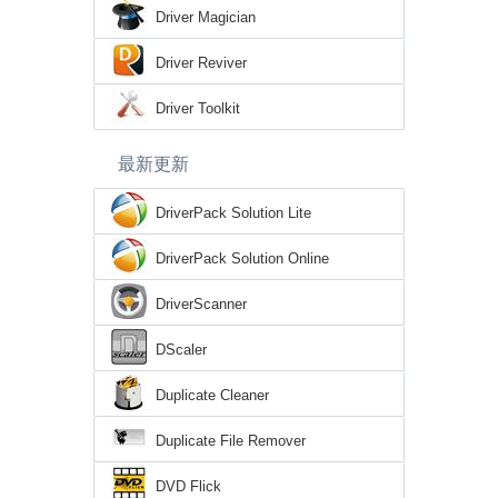
Driver Magician
Driver Reviver
Driver Toolkit
最新更新
DriverPack Solution Lite
DriverPack Solution Online
DriverScanner
DScaler
Duplicate Cleaner
Duplicate File Remover
DVD Flick