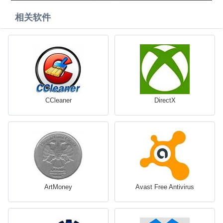
相关软件
CCleaner
DirectX
ArtMoney
Avast Free Antivirus