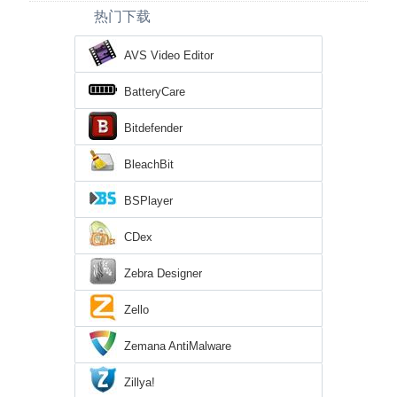
热门下载
AVS Video Editor
BatteryCare
Bitdefender
BleachBit
BSPlayer
CDex
Zebra Designer
Zello
Zemana AntiMalware
Zillya!