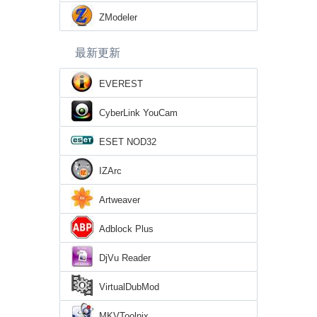
ZModeler
最新更新
EVEREST
CyberLink YouCam
ESET NOD32
IZArc
Artweaver
Adblock Plus
DjVu Reader
VirtualDubMod
MKVToolnix