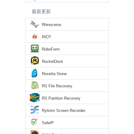
最新更新
Rhinoceros
RIOT
RoboForm
RocketDock
Rosetta Stone
RS File Recovery
RS Partition Recovery
Rylstim Screen Recorder
SafeIP