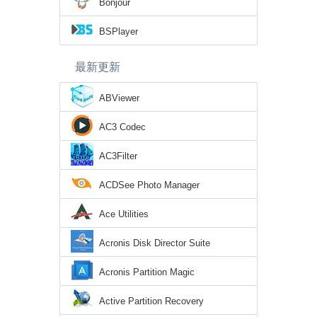
Bonjour
BSPlayer
最新更新
ABViewer
AC3 Codec
AC3Filter
ACDSee Photo Manager
Ace Utilities
Acronis Disk Director Suite
Acronis Partition Magic
Active Partition Recovery