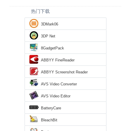
热门下载
3DMark06
3DP Net
8GadgetPack
ABBYY FineReader
ABBYY Screenshot Reader
AVS Video Converter
AVS Video Editor
BatteryCare
BleachBit