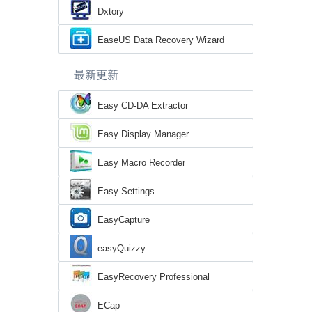
Dxtory
EaseUS Data Recovery Wizard
最新更新
Easy CD-DA Extractor
Easy Display Manager
Easy Macro Recorder
Easy Settings
EasyCapture
easyQuizzy
EasyRecovery Professional
ECap