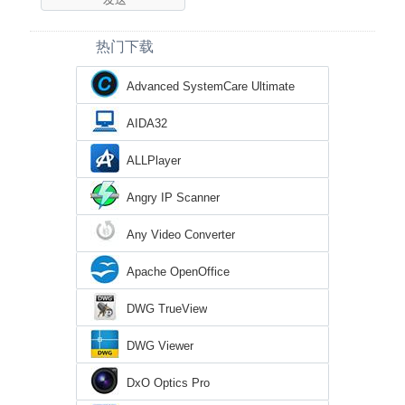
热门下载
Advanced SystemCare Ultimate
AIDA32
ALLPlayer
Angry IP Scanner
Any Video Converter
Apache OpenOffice
DWG TrueView
DWG Viewer
DxO Optics Pro