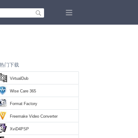
热门下载
VirtualDub
Wise Care 365
Format Factory
Freemake Video Converter
XviD4PSP