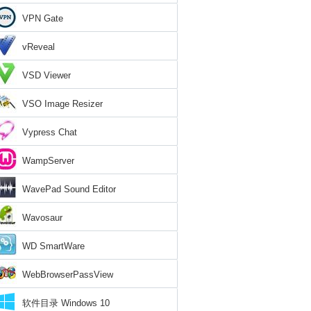
VPN Gate
vReveal
VSD Viewer
VSO Image Resizer
Vypress Chat
WampServer
WavePad Sound Editor
Wavosaur
WD SmartWare
WebBrowserPassView
软件目录 Windows 10