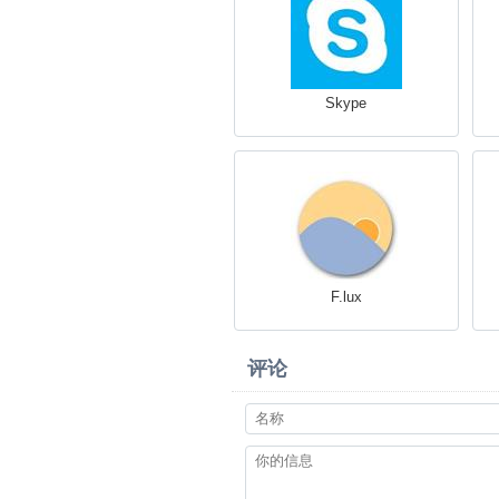
Skype
F.lux
评论