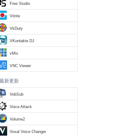
Free Studio
Vitrite
VkDuty
VKontakte DJ
vMix
VNC Viewer
最新更新
VobSub
Voice Attack
Volume2
Voxal Voice Changer