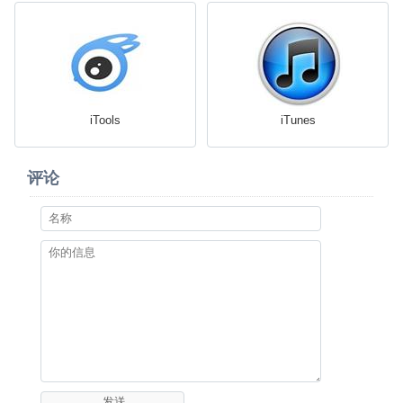
iTools
iTunes
评论