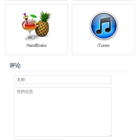
HandBrake
iTunes
评论