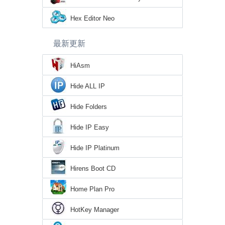
Hex Editor Neo
最新更新
HiAsm
Hide ALL IP
Hide Folders
Hide IP Easy
Hide IP Platinum
Hirens Boot CD
Home Plan Pro
HotKey Manager