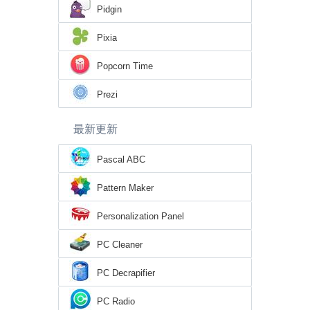
Pidgin
Pixia
Popcorn Time
Prezi
最新更新
Pascal ABC
Pattern Maker
Personalization Panel
PC Cleaner
PC Decrapifier
PC Radio