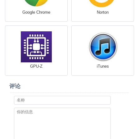
Google Chrome
Norton
GPU-Z
iTunes
评论