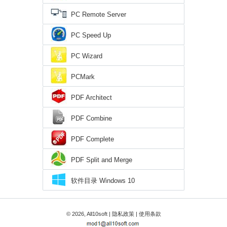
PC Remote Server
PC Speed Up
PC Wizard
PCMark
PDF Architect
PDF Combine
PDF Complete
PDF Split and Merge
软件目录 Windows 10
© 2026, All10soft |
隐私政策
|
使用条款