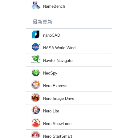
NameBench
最新更新
nanoCAD
NASA World Wind
Navitel Navigator
NeoSpy
Nero Express
Nero Image Drive
Nero Lite
Nero ShowTime
Nero StartSmart