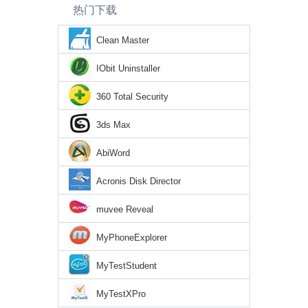
热门下载
Clean Master
IObit Uninstaller
360 Total Security
3ds Max
AbiWord
Acronis Disk Director
muvee Reveal
MyPhoneExplorer
MyTestStudent
MyTestXPro