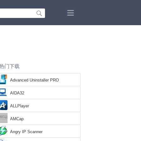
热门下载
Advanced Uninstaller PRO
AIDA32
ALLPlayer
AMCap
Angry IP Scanner