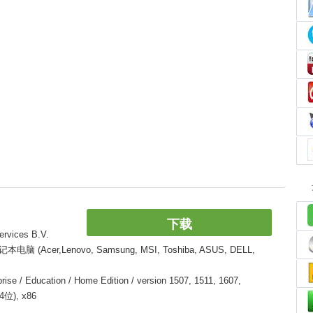
下载
vices B.V.
er,Lenovo, Samsung, MSI, Toshiba, ASUS, DELL,
 / Education / Home Edition / version 1507, 1511, 1607,
64位), x86