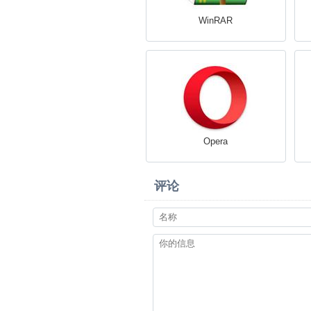
WinRAR
Opera
评论