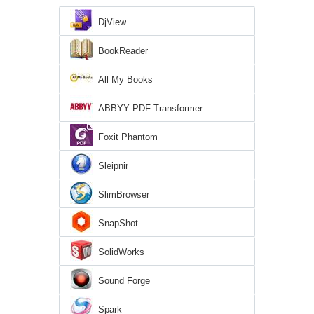
DjView
BookReader
All My Books
ABBYY PDF Transformer
Foxit Phantom
Sleipnir
SlimBrowser
SnapShot
SolidWorks
Sound Forge
Spark