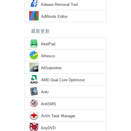
Adware Removal Tool
AdWords Editor
最新更新
AkelPad
Alfresco
AllSubmitter
AMD Dual Core Optimizer
Anki
AntiSMS
AnVir Task Manager
AnyDVD