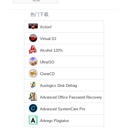
热门下载
Action!
Virtual DJ
Alcohol 120%
UltraISO
CloneCD
Auslogics Disk Defrag
Advanced Office Password Recovery
Advanced SystemCare Pro
Advego Plagiatus