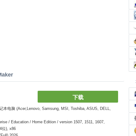
aker
下载
er,Lenovo, Samsung, MSI, Toshiba, ASUS, DELL,
 / Education / Home Edition / version 1507, 1511, 1607,
64位), x86
ull) 2026