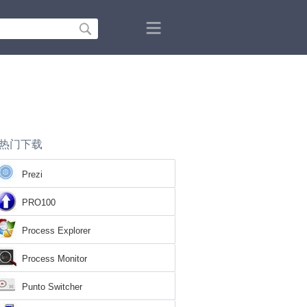
热门下载
Prezi
PRO100
Process Explorer
Process Monitor
Punto Switcher