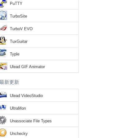
PuTTY
TurboSite
TurboV EVO
TuxGuitar
Typle
Ulead GIF Animator
最新更新
Ulead VideoStudio
UltraMon
Unassociate File Types
Unchecky