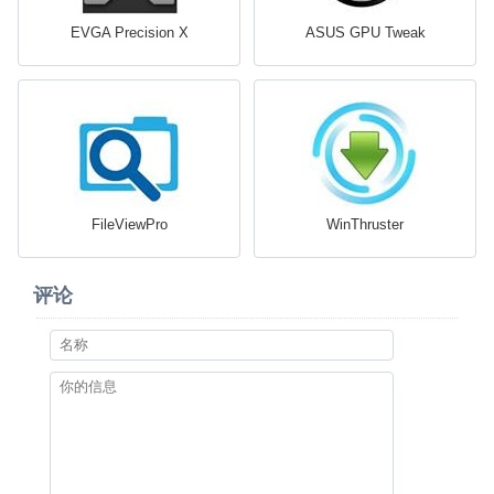
EVGA Precision X
ASUS GPU Tweak
FileViewPro
WinThruster
评论