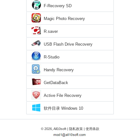
F-Recovery SD
Magic Photo Recovery
R.saver
USB Flash Drive Recovery
R-Studio
Handy Recovery
GetDataBack
Active File Recovery
软件目录 Windows 10
© 2026, All10soft |
隐私政策
|
使用条款