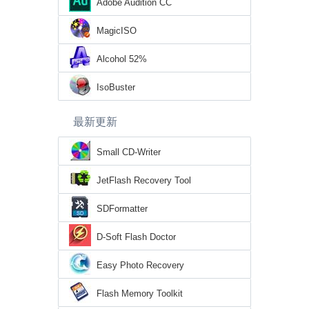
Adobe Audition CC
MagicISO
Alcohol 52%
IsoBuster
最新更新
Small CD-Writer
JetFlash Recovery Tool
SDFormatter
D-Soft Flash Doctor
Easy Photo Recovery
Flash Memory Toolkit