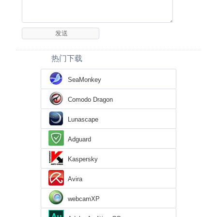
热门下载
SeaMonkey
Comodo Dragon
Lunascape
Adguard
Kaspersky
Avira
webcamXP